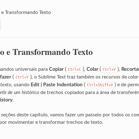
e Transformando Texto
 e Transformando Texto
andos universais para
Copiar
(
),
Colar
(
),
Recorta
Ctrl+C
Ctrl+V
fazer
(
), o Sublime Text traz também os recursos de
cola
Ctrl+Y
 texto
, usando
Edit | Paste Indentation
(
) e de perm
Ctrl+Shift+V
rtir de um histórico
de trechos copiados para a área de transferê
istory
.
 seções deste capítulo, vamos fazer um passeio por todos os 
por movimentar e transformar trechos de texto.