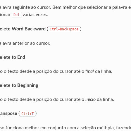
lavra seguinte ao cursor. Bem melhor que selecionar a palavra 
sionar
várias vezes.
Del
| Delete Word Backward
(
)
Ctrl+Backspace
lavra anterior ao cursor.
Delete to End
o o texto desde a posição do cursor até o
final
da linha.
Delete to Beginning
o o texto desde a posição do cursor até o
início
da linha.
Transpose
(
)
Ctrl+T
rso funciona melhor em conjunto com a seleção múltipla, fazend