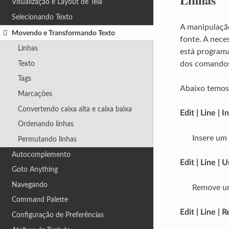
Visualização e Layout de Tela
Selecionando Texto
A manipulação
Movendo e Transformando Texto
fonte. A nece
Linhas
está program
Texto
dos comandos 
Tags
Abaixo temos 
Marcações
Convertendo caixa alta e caixa baixa
Edit | Line | 
Ordenando linhas
Insere um 
Permutando linhas
Autocomplemento
Edit | Line | 
Goto Anything
Navegando
Remove um 
Command Palette
Edit | Line | 
Configuração de Preferências