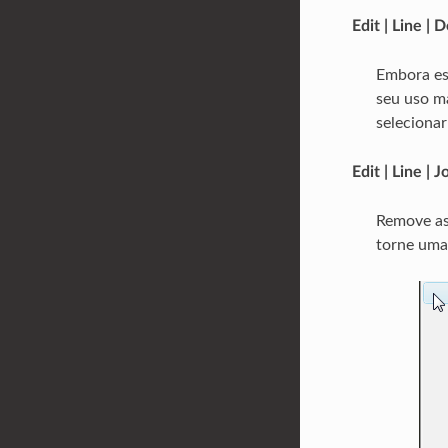
Edit | Line | 
Embora es
seu uso ma
selecionar
Edit | Line | J
Remove as
torne uma 