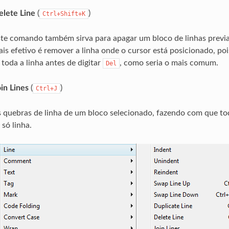
Delete Line
(
)
Ctrl+Shift+K
te comando também sirva para apagar um bloco de linhas previ
is efetivo é remover a linha onde o cursor está posicionado, pois
 toda a linha antes de digitar
, como seria o mais comum.
Del
oin Lines
(
)
Ctrl+J
 quebras de linha de um bloco selecionado, fazendo com que to
só linha.