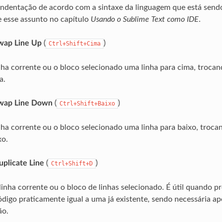
indentação de acordo com a sintaxe da linguagem que está sendo
e esse assunto no capítulo
Usando o Sublime Text como IDE
.
 Swap Line Up
(
)
Ctrl+Shift+Cima
ha corrente ou o bloco selecionado uma linha para cima, trocan
a.
 Swap Line Down
(
)
Ctrl+Shift+Baixo
ha corrente ou o bloco selecionado uma linha para baixo, troca
xo.
Duplicate Line
(
)
Ctrl+Shift+D
linha corrente ou o bloco de linhas selecionado. É útil quando 
ódigo praticamente igual a uma já existente, sendo necessária 
ão.