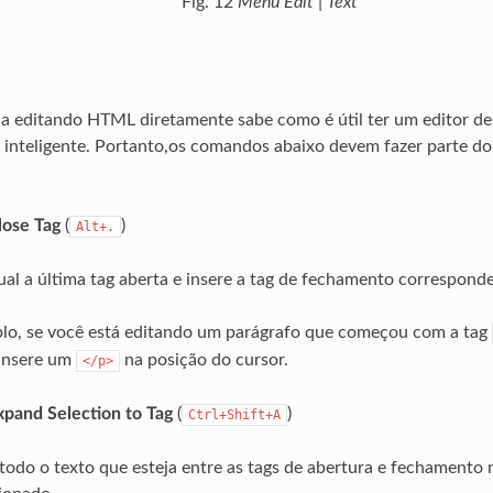
Fig. 12
Menu Edit | Text
 editando HTML diretamente sabe como é útil ter um editor de 
 inteligente. Portanto,os comandos abaixo devem fazer parte do
Close Tag
(
)
Alt+.
al a última tag aberta e insere a tag de fechamento correspond
lo, se você está editando um parágrafo que começou com a tag
insere um
na posição do cursor.
</p>
Expand Selection to Tag
(
)
Ctrl+Shift+A
todo o texto que esteja entre as tags de abertura e fechamento 