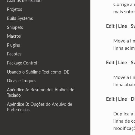
Atalhos de Teclado
Corrige a 
Projetos
mais sobr
Build Systems
Edit | Line |
Snippets
Macros
Move a lin
Plugins
linha acim
Pacotes
Edit | Line |
Package Control
Usando o Sublime Text como IDE
Move a lin
Dicas e Truques
linha abai
Apêndice A: Resumo dos Atalhos de
Teclado
Edit | Line | 
Apêndice B: Opções do Arquivo de
Preferências
Duplica a 
linha de c
modificaç