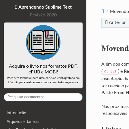
Aprendendo Sublime Text
Movendo 
Revisão 2020
Anterior
Movendo
Além dos com
Adquira o livro nos formatos PDF,
(
) e
Re
Ctrl+Z
ePUB e MOBI!
indentação do
Você será levado(a) para uma conexão criptografada em
256 bits para realizar sua compra com total segurança.
ser colado a pa
Paste From H
Nas próximas
Introdução
responsáveis 
Arquivos e Janelas
Linhas