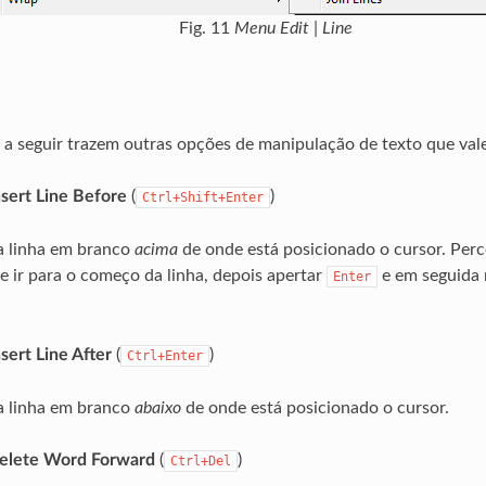
Fig. 11
Menu Edit | Line
 seguir trazem outras opções de manipulação de texto que val
Insert Line Before
(
)
Ctrl+Shift+Enter
a linha em branco
acima
de onde está posicionado o cursor. Per
e ir para o começo da linha, depois apertar
e em seguida 
Enter
Insert Line After
(
)
Ctrl+Enter
a linha em branco
abaixo
de onde está posicionado o cursor.
 Delete Word Forward
(
)
Ctrl+Del