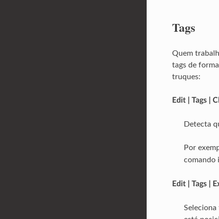
Tags
Quem trabalha
tags de forma
truques:
Edit | Tags | 
Detecta qu
Por exemp
comando 
Edit | Tags | 
Seleciona 