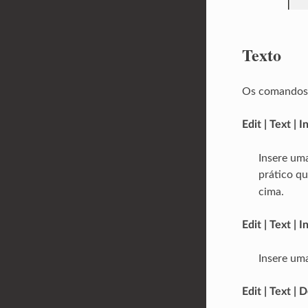
Texto
Os comandos a
Edit | Text | 
Insere um
prático qu
cima.
Edit | Text | 
Insere um
Edit | Text |