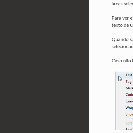
áreas sele
Para ver 
texto de u
Quando são
selecionad
Caso não h