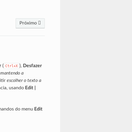
Próximo
r
(
),
Desfazer
Ctrl+X
r mantendo a
itir
escolher o texto a
ncia, usando
Edit |
comandos do menu
Edit