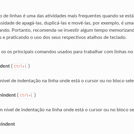
 de linhas é uma das atividades mais frequentes quando se está
ssidade de apagá-las, duplicá-las e movê-las, por exemplo, é um
ando. Portanto, recomenda-se investir algum tempo memorizando
e praticando o uso dos seus respectivos atalhos de teclado.
os os principais comandos usados para trabalhar com linhas no 
Indent
(
)
Ctrl+]
nível de indentação na linha onde está o cursor ou no bloco sel
Unindent
(
)
Ctrl+[
nível de indentação na linha onde está o cursor ou no bloco se
Reindent